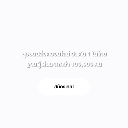
ชุมชนสล็อตออนไลน์ อันดับ 1 ในไทย
ฐานผู้เล่นมากกว่า 100,000 คน
สมัครเลย!